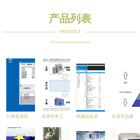
产品列表
PRODUCT
----------------
计算机系统
高效开发工
电脑装机必
从退市边缘
基础软件全
具集
备软件清单
到市值翻三
攻略 从日
Spacesniffer、
从系统到开
倍 一家软