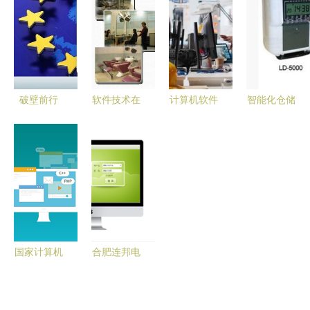
常使用到软
NDM与
发的全方位
件公司的五
件开发入门
PandaOCR
指南
年涅槃之路
的获取与整
合
破壁前行
软件技术在
计算机软件
智能化仓储
国产手机厂
现代商业中
开发中常见
管理 WMS
商自研芯片
的多元化应
问题及其反
计算机软件
的荆棘之路
用与风水命
思 从免费
开发的核心
理的网络关
素材陷阱到
价值与实现
联
技术挑战
路径
国家计算机
合肥连邦电
标准、文件
脑软件 引
模板与《计
领计算机软