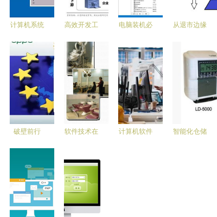
计算机系统
高效开发工
电脑装机必
从退市边缘
基础软件全
具集
备软件清单
到市值翻三
攻略 从日
Spacesniffer、
从系统到开
倍 一家软
常使用到软
NDM与
发的全方位
件公司的五
件开发入门
PandaOCR
指南
年涅槃之路
的获取与整
合
破壁前行
软件技术在
计算机软件
智能化仓储
国产手机厂
现代商业中
开发中常见
管理 WMS
商自研芯片
的多元化应
问题及其反
计算机软件
的荆棘之路
用与风水命
思 从免费
开发的核心
理的网络关
素材陷阱到
价值与实现
联
技术挑战
路径